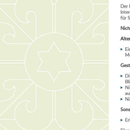
Der 
Inte
für 
Nich
Alte
Ei
Me
Gest
Di
Bl
Ni
au
Ni
Sons
Er