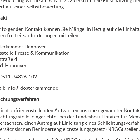
e Erklärung wurde am 8. Mai 2025 erstellt. Die Einschätzung der 
ert auf einer Selbstbewertung.
akt
 folgenden Kontakt können Sie Mängel in Bezug auf die Einhalt
ierefreiheitsanforderungen mitteilen:
terkammer Hannover
sstelle Presse & Kommunikation
straße 4
61 Hannover
: 0511-34826-102
il:
info@klosterkammer.de
ichtungsverfahren
nicht zufriedenstellenden Antworten aus oben genannter Kontak
ichtungsstelle, eingerichtet bei der Landesbeauftragten für Me
ersachsen, einen Antrag auf Einleitung eines Schlichtungsverfa
ersächsischen Behindertengleichstellungsgesetz (NBGG) stellen.