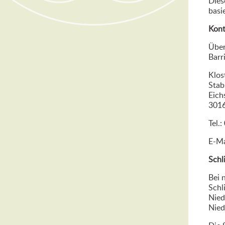
Dies
basi
Kont
Über
Barr
Klos
Stab
Eich
301
Tel.
E-Ma
Schl
Bei 
Schl
Nied
Nied