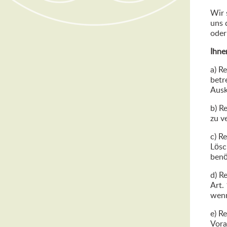
Wir 
uns 
oder
Ihne
a) R
betr
Ausk
b) R
zu v
c) R
Lösc
benö
d) R
Art.
wenn
e) R
Vora