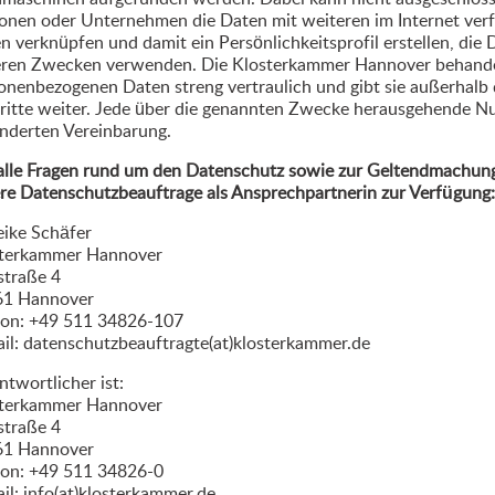
onen oder Unternehmen die Daten mit weiteren im Internet ve
n verknüpfen und damit ein Persönlichkeitsprofil erstellen, die
ren Zwecken verwenden. Die Klosterkammer Hannover behandelt
onenbezogenen Daten streng vertraulich und gibt sie außerhalb
ritte weiter. Jede über die genannten Zwecke herausgehende Nu
nderten Vereinbarung.
alle Fragen rund um den Datenschutz sowie zur Geltendmachung 
re Datenschutzbeauftrage als Ansprechpartnerin zur Verfügung:
ike Schäfer
terkammer Hannover
straße 4
61 Hannover
fon: +49 511 34826-107
il: datenschutzbeauftragte(at)klosterkammer.de
ntwortlicher ist:
terkammer Hannover
straße 4
61 Hannover
fon: +49 511 34826-0
il: info(at)klosterkammer.de