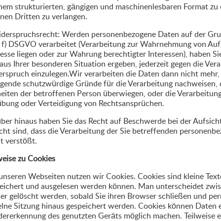
inem strukturierten, gängigen und maschinenlesbaren Format zu 
inen Dritten zu verlangen.
iderspruchsrecht: Werden personenbezogene Daten auf der Grundl
 f) DSGVO verarbeitet (Verarbeitung zur Wahrnehmung von Aufg
resse liegen oder zur Wahrung berechtigter Interessen), haben Si
 aus Ihrer besonderen Situation ergeben, jederzeit gegen die Ver
rspruch einzulegen.Wir verarbeiten die Daten dann nicht mehr, 
gende schutzwürdige Gründe für die Verarbeitung nachweisen, d
heiten der betroffenen Person überwiegen, oder die Verarbeitu
bung oder Verteidigung von Rechtsansprüchen.
ber hinaus haben Sie das Recht auf Beschwerde bei der Aufsich
cht sind, dass die Verarbeitung der Sie betreffenden personen
t verstößt.
eise zu Cookies
unseren Webseiten nutzen wir Cookies. Cookies sind kleine Text
eichert und ausgelesen werden können. Man unterscheidet zwis
er gelöscht werden, sobald Sie ihren Browser schließen und per
elne Sitzung hinaus gespeichert werden. Cookies können Daten e
ererkennung des genutzten Geräts möglich machen. Teilweise e