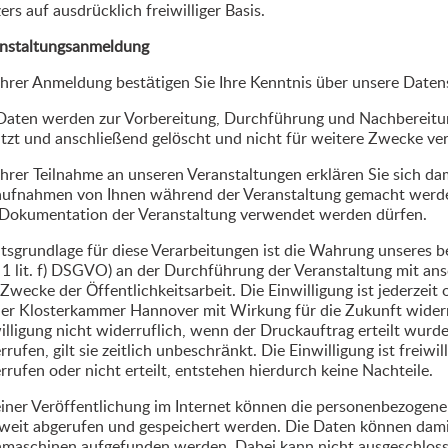
ers auf ausdrücklich freiwilliger Basis.
nstaltungsanmeldung
Ihrer Anmeldung bestätigen Sie Ihre Kenntnis über unsere Daten
Daten werden zur Vorbereitung, Durchführung und Nachbereitun
tzt und anschließend gelöscht und nicht für weitere Zwecke ve
Ihrer Teilnahme an unseren Veranstaltungen erklären Sie sich da
aufnahmen von Ihnen während der Veranstaltung gemacht werden,
Dokumentation der Veranstaltung verwendet werden dürfen.
tsgrundlage für diese Verarbeitungen ist die Wahrung unseres be
 1 lit. f) DSGVO) an der Durchführung der Veranstaltung mit a
Zwecke der Öffentlichkeitsarbeit. Die Einwilligung ist jederze
der Klosterkammer Hannover mit Wirkung für die Zukunft widerr
illigung nicht widerruflich, wenn der Druckauftrag erteilt wurde
rrufen, gilt sie zeitlich unbeschränkt. Die Einwilligung ist freiwil
rrufen oder nicht erteilt, entstehen hierdurch keine Nachteile.
einer Veröffentlichung im Internet können die personenbezogenen
weit abgerufen und gespeichert werden. Die Daten können dam
maschinen aufgefunden werden. Dabei kann nicht ausgeschloss