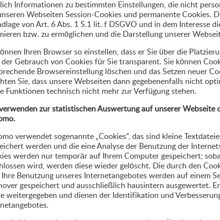
glich Informationen zu bestimmten Einstellungen, die nicht pers
unseren Webseiten Session-Cookies und permanente Cookies. Die
dlage von Art. 6 Abs. 1 S.1 lit. f DSGVO und in dem Interesse d
mieren bzw. zu ermöglichen und die Darstellung unserer Websei
können Ihren Browser so einstellen, dass er Sie über die Platzier
 der Gebrauch von Cookies für Sie transparent. Sie können Cook
prechende Browsereinstellung löschen und das Setzen neuer Coo
hten Sie, dass unsere Webseiten dann gegebenenfalls nicht opt
ge Funktionen technisch nicht mehr zur Verfügung stehen.
verwenden zur statistischen Auswertung auf unserer Webseite
omo.
mo verwendet sogenannte „Cookies“, das sind kleine Textdateie
eichert werden und die eine Analyse der Benutzung der Internet
ies werden nur temporär auf Ihrem Computer gespeichert; sob
hlossen wird, werden diese wieder gelöscht. Die durch den Coo
 Ihre Benutzung unseres Internetangebotes werden auf einem S
over gespeichert und ausschließlich hausintern ausgewertet. E
te weitergegeben und dienen der Identifikation und Verbesserung
rnetangebotes.