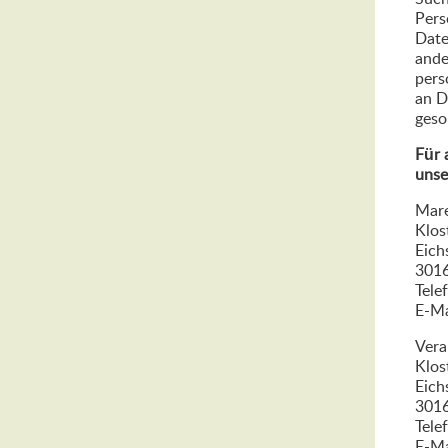
Pers
Date
ande
pers
an D
geso
Für 
unse
Mare
Klos
Eich
301
Tele
E-Ma
Vera
Klos
Eich
301
Tele
E-Ma