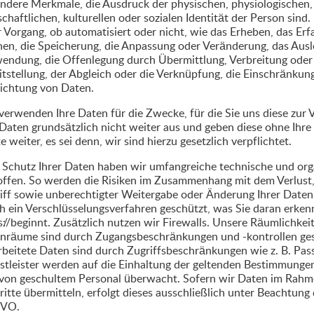
ndere Merkmale, die Ausdruck der physischen, physiologischen,
schaftlichen, kulturellen oder sozialen Identität der Person sind
r Vorgang, ob automatisiert oder nicht, wie das Erheben, das Erf
en, die Speicherung, die Anpassung oder Veränderung, das Ausle
endung, die Offenlegung durch Übermittlung, Verbreitung oder
itstellung, der Abgleich oder die Verknüpfung, die Einschränkun
ichtung von Daten.
verwenden Ihre Daten für die Zwecke, für die Sie uns diese zur 
 Daten grundsätzlich nicht weiter aus und geben diese ohne Ihre e
te weiter, es sei denn, wir sind hierzu gesetzlich verpflichtet.
Schutz Ihrer Daten haben wir umfangreiche technische und o
offen. So werden die Risiken im Zusammenhang mit dem Verlust
iff sowie unberechtigter Weitergabe oder Änderung Ihrer Daten
h ein Verschlüsselungsverfahren geschützt, was Sie daran erkenn
s:// beginnt. Zusätzlich nutzen wir Firewalls. Unsere Räumlichke
nräume sind durch Zugangsbeschränkungen und -kontrollen ges
rbeitete Daten sind durch Zugriffsbeschränkungen wie z. B. Pas
stleister werden auf die Einhaltung der geltenden Bestimmunge
von geschultem Personal überwacht. Sofern wir Daten im Rahme
ritte übermitteln, erfolgt dieses ausschließlich unter Beachtung 
VO.