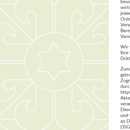
beso
wirt
jede
Ordn
Verw
Bere
Vern
Wir 
Ihre
Drit
Zum 
getr
Zugr
durc
http
Akte
vera
Dien
und 
an D
DSG