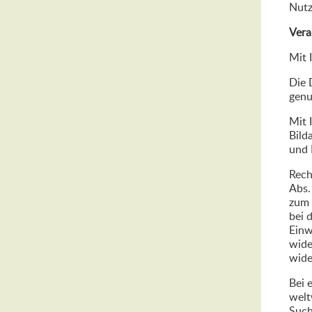
Nutz
Vera
Mit 
Die 
genu
Mit 
Bild
und 
Rech
Abs.
zum 
bei 
Einw
wide
wide
Bei 
welt
Such