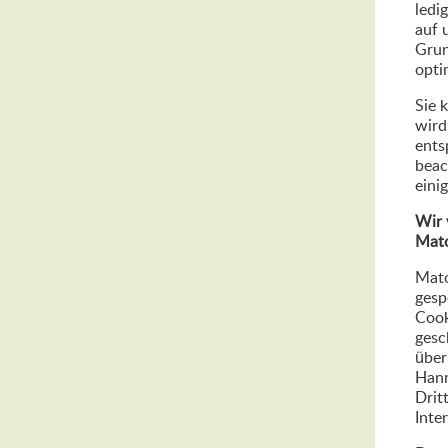
ledi
auf 
Grun
opti
Sie 
wird
ents
beac
eini
Wir 
Mat
Mato
gesp
Cook
gesc
über
Hann
Drit
Inte