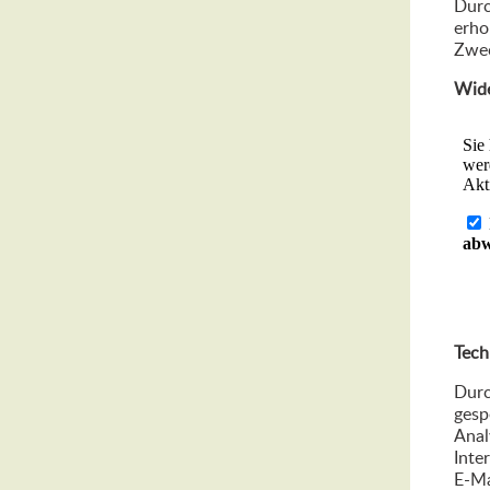
Durc
erho
Zwec
Wide
Tech
Durc
gesp
Anal
Inte
E-Ma