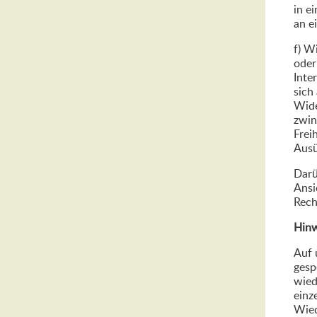
in e
an e
f) W
oder
Inte
sich
Wide
zwin
Frei
Ausü
Darü
Ansi
Rech
Hinw
Auf 
gesp
wied
einz
Wied